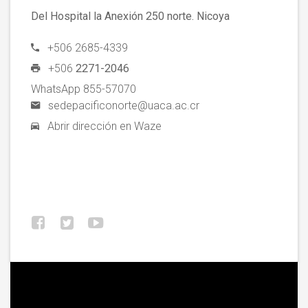
Del Hospital la Anexión 250 norte. Nicoya
+506 2685-4339
+506
2271-2046
WhatsApp 855-57070
sedepacificonorte@uaca.ac.cr
Abrir dirección en Waze