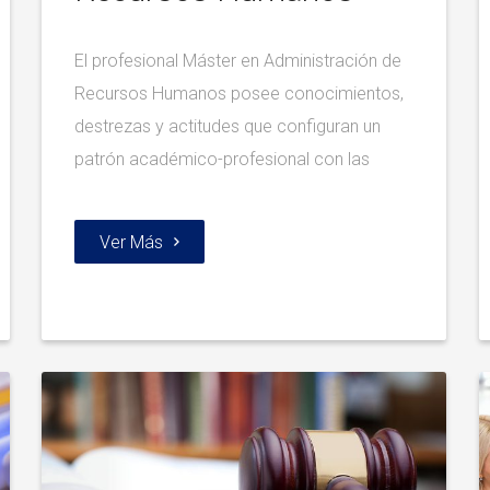
El profesional Máster en Administración de
Recursos Humanos posee conocimientos,
destrezas y actitudes que configuran un
patrón académico-profesional con las
Ver Más