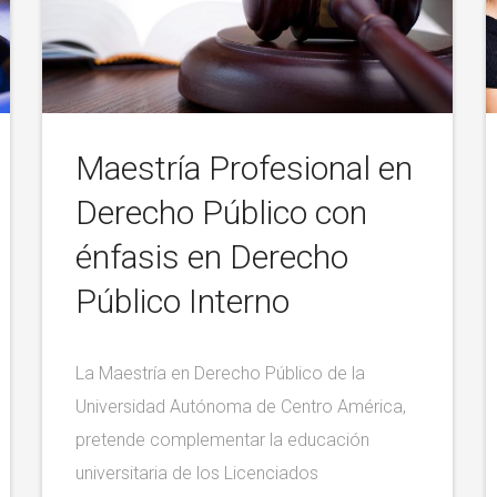
Maestría Profesional en
Derecho Público con
énfasis en Derecho
Público Interno
La Maestría en Derecho Público de la
Universidad Autónoma de Centro América,
pretende complementar la educación
universitaria de los Licenciados