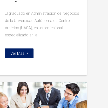
El graduado en Administración de Negocios
de la Universidad Autónoma de Centro
América (UACA), es un profesional
especializado en la
Ver Más