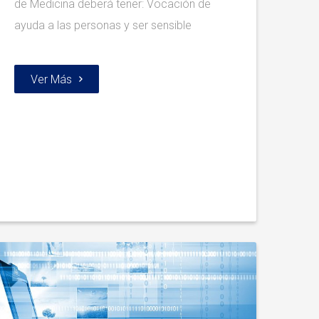
de Medicina deberá tener: Vocación de
ayuda a las personas y ser sensible
Ver Más