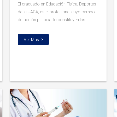
El graduado en Educación Física, Deportes
de la UACA, es el profesional cuyo campo
de acción principal lo constituyen las
Ver Más