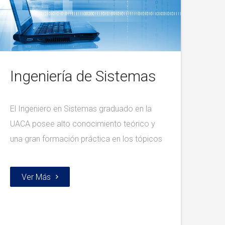
Ingeniería de Sistemas
El Ingeniero en Sistemas graduado en la
UACA posee alto conocimiento teórico y
una gran formación práctica en los tópicos
Ver Más