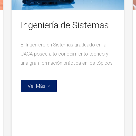
Ingeniería de Sistemas
El Ingeniero en Sistemas graduado en la
UACA posee alto conocimiento teórico y
una gran formación práctica en los tópicos
Ver Más