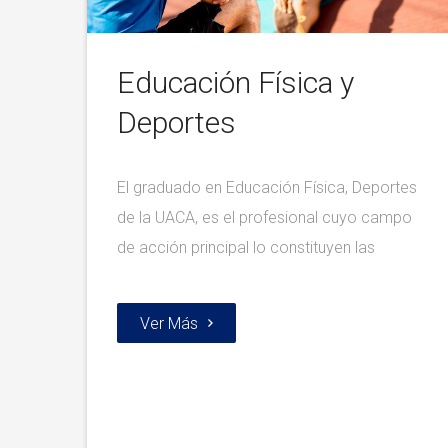
Educación Física y
Deportes
El graduado en Educación Física, Deportes
de la UACA, es el profesional cuyo campo
de acción principal lo constituyen las
Ver Más