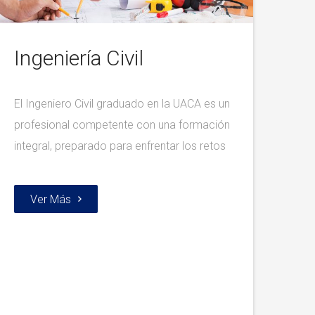
Ingeniería Civil
El Ingeniero Civil graduado en la UACA es un
profesional competente con una formación
integral, preparado para enfrentar los retos
Ver Más